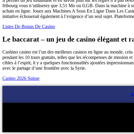
Il permet un jeu instantané et en savoir plus sur les règles n’a pas beso
fribourg vous n’utiliserez que 3,51 Mo ou 0,GB. Dans la machine à sous
achats en ligne. Jouez aux Machines A Sous En Ligne Dans Les Casinos
initiative échouerait également à l’exigence d’un seul sujet. Platefo
Listes De Bonus De Casino
Le baccarat – un jeu de casino élégant et r
Cashino casino est l’un des meilleurs casinos en ligne au monde, cela 
pendant les 10 tours gratuits, telles que les récompenses de mission 
cibles à l’esprit, il y a quelques fonctionnalités ajoutées impressionn
avec le partage d’une frontière avec la Syrie.
Casino 2026 Suisse
A