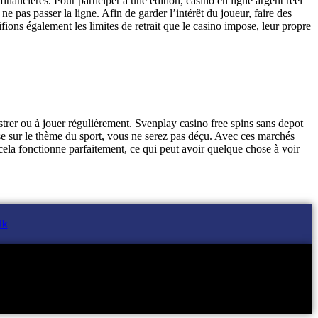
 financières. Pour participer à une édition, casino en ligne argent réel
pas passer la ligne. Afin de garder l’intérêt du joueur, faire des
ns également les limites de retrait que le casino impose, leur propre
strer ou à jouer régulièrement. Svenplay casino free spins sans depot
se sur le thème du sport, vous ne serez pas déçu. Avec ces marchés
 cela fonctionne parfaitement, ce qui peut avoir quelque chose à voir
lk