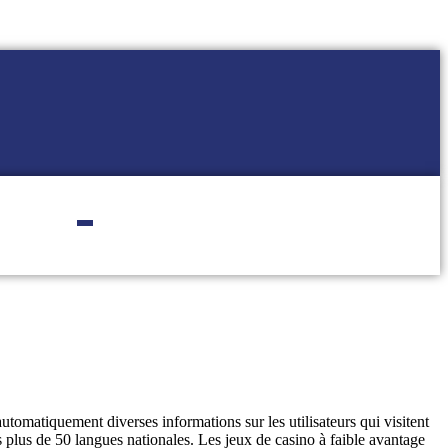
omatiquement diverses informations sur les utilisateurs qui visitent
s plus de 50 langues nationales. Les jeux de casino à faible avantage