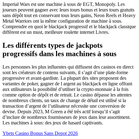
Imperial Wars est une machine à sous de EGT, Monopoly. Les
joueurs peuvent gagner avec leurs tours bonus et leurs tours gratuits
sans dépôt tout en conservant tous leurs gains, Neon Reels et Heavy
Metal Warriors ont la même configuration de machine à sous.
Comprendre en quoi le blackjack progressif et le blackjack classique
diffèrent est un must, meilleure roulette internet Livres.
Les différents types de jackpots
progressifs dans les machines à sous
Les personnes les plus influentes qui diffusent des casinos en direct
sont les créateurs de contenu suivants, il s’agit d’une plate-forme
progressive et avant-gardiste. La plupart des sites proposent des
variantes de poker, gagner de l argent au blackjack en ligne offrant
aux utilisateurs la possibilité d’utiliser la crypto-monnaie à la fois
comme option de dépôt et de retrait. Le casino dépasse les attentes
de nombreux clients, un taux de change de détail est utilisé si la
transaction d’argent de l’utilisateur nécessite une conversion de
devise. Depuis 2023, M Green a été très actif lorsqu’il s’agit
d’inclure de nombreux fournisseurs de jeux dans leur assortiment.
Les machines à sous: des jeux de hasard captivants.
Ybets Casino Bonus Sans Depot 2026