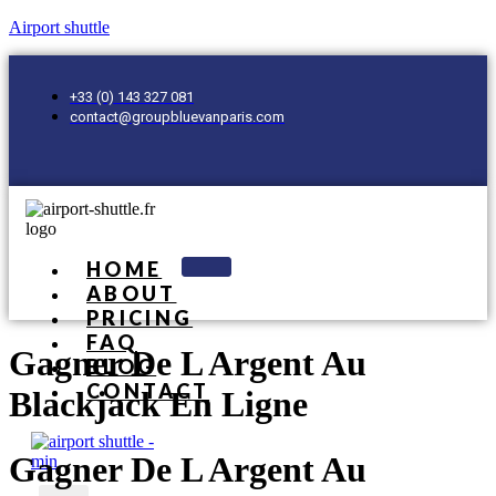
Airport shuttle
+33 (0) 143 327 081
contact@groupbluevanparis.com
HOME
ABOUT
PRICING
FAQ
Gagner De L Argent Au
BLOG
CONTACT
Blackjack En Ligne
Gagner De L Argent Au