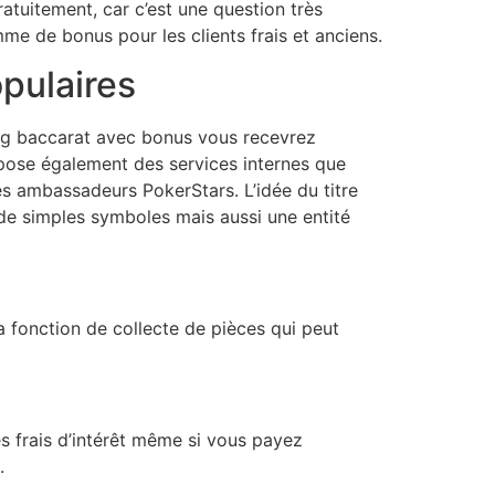
atuitement, car c’est une question très
mme de bonus pour les clients frais et anciens.
pulaires
ning baccarat avec bonus vous recevrez
pose également des services internes que
les ambassadeurs PokerStars. L’idée du titre
e simples symboles mais aussi une entité
la fonction de collecte de pièces qui peut
es frais d’intérêt même si vous payez
.