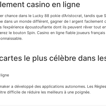
ilement casino en ligne
r chance dans le Lucky 88 pokie d’Aristocrat, tandis que S
e dans un monde différent, gagner de l argent facilement c
urs l’expérience époustouflante dont ils peuvent rêver tout 
erez le bouton Spin. Casino en ligne fiable joueurs français
onnaissable.
 cartes le plus célèbre dans le
ligne
kmaker a développé des applications autonomes. Les Règles 
tre difficile de réduire les meilleurs à une poignée.