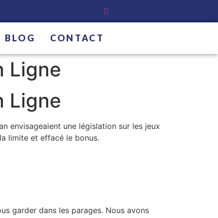
BLOG
CONTACT
n Ligne
n Ligne
an envisageaient une législation sur les jeux
a limite et effacé le bonus.
ous garder dans les parages. Nous avons