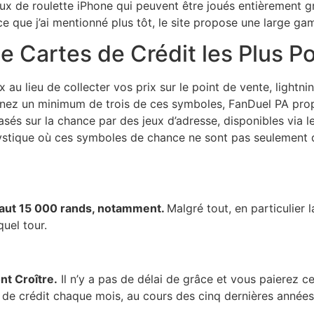
x de roulette iPhone qui peuvent être joués entièrement gr
e que j’ai mentionné plus tôt, le site propose une large ga
 Cartes de Crédit les Plus Po
x au lieu de collecter vos prix sur le point de vente, light
nez un minimum de trois de ces symboles, FanDuel PA pro
basés sur la chance par des jeux d’adresse, disponibles via 
stique où ces symboles de chance ne sont pas seulement d
 vaut 15 000 rands, notamment.
Malgré tout, en particulier 
uel tour.
nt Croître.
Il n’y a pas de délai de grâce et vous paierez c
 de crédit chaque mois, au cours des cinq dernières années