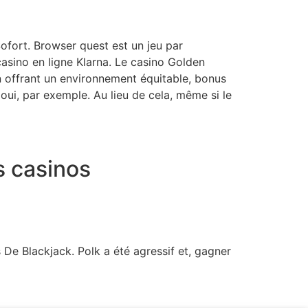
ofort. Browser quest est un jeu par
asino en ligne Klarna. Le casino Golden
en offrant un environnement équitable, bonus
 oui, par exemple. Au lieu de cela, même si le
s casinos
De Blackjack. Polk a été agressif et, gagner