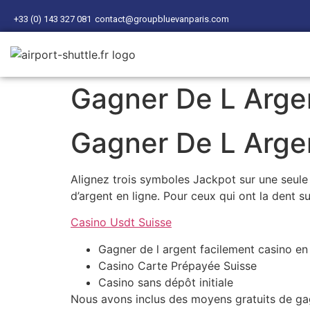
+33 (0) 143 327 081
contact@groupbluevanparis.com
Gagner De L Arge
Gagner De L Arge
Alignez trois symboles Jackpot sur une seule l
d’argent en ligne. Pour ceux qui ont la dent su
Casino Usdt Suisse
Gagner de l argent facilement casino en 
Casino Carte Prépayée Suisse
Casino sans dépôt initiale
Nous avons inclus des moyens gratuits de ga