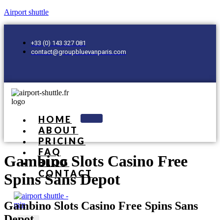
Airport shuttle
+33 (0) 143 327 081
contact@groupbluevanparis.com
HOME
ABOUT
PRICING
FAQ
Gambino Slots Casino Free
BLOG
CONTACT
Spins Sans Depot
Gambino Slots Casino Free Spins Sans
Depot