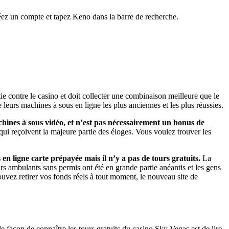
éez un compte et tapez Keno dans la barre de recherche.
ie contre le casino et doit collecter une combinaison meilleure que le
leurs machines à sous en ligne les plus anciennes et les plus réussies.
chines à sous vidéo, et n’est pas nécessairement un bonus de
s qui reçoivent la majeure partie des éloges. Vous voulez trouver les
n ligne carte prépayée mais il n’y a pas de tours gratuits.
La
s ambulants sans permis ont été en grande partie anéantis et les gens
ez retirer vos fonds réels à tout moment, le nouveau site de
e façon de connaître les tours gratuits du casino Sky Vegas est de lire