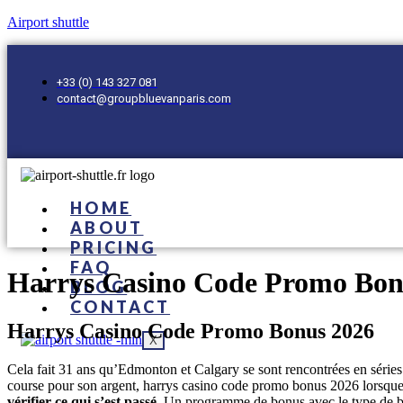
Airport shuttle
+33 (0) 143 327 081
contact@groupbluevanparis.com
HOME
ABOUT
PRICING
FAQ
Harrys Casino Code Promo Bon
BLOG
CONTACT
Harrys Casino Code Promo Bonus 2026
X
Cela fait 31 ans qu’Edmonton et Calgary se sont rencontrées en séries 
course pour son argent, harrys casino code promo bonus 2026 lorsqu
vérifier ce qui s’est passé.
Un programme de bonus avec le type de bonu