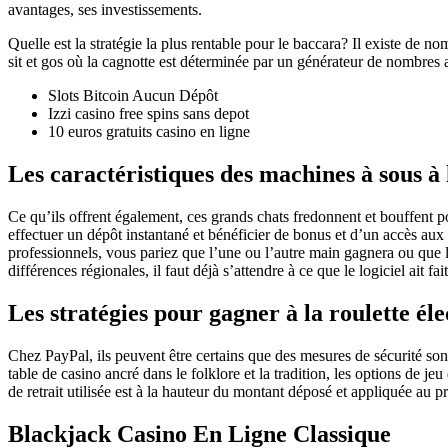
avantages, ses investissements.
Quelle est la stratégie la plus rentable pour le baccara? Il existe de n
sit et gos où la cagnotte est déterminée par un générateur de nombres al
Slots Bitcoin Aucun Dépôt
Izzi casino free spins sans depot
10 euros gratuits casino en ligne
Les caractéristiques des machines à sous à 
Ce qu’ils offrent également, ces grands chats fredonnent et bouffen
effectuer un dépôt instantané et bénéficier de bonus et d’un accès aux 
professionnels, vous pariez que l’une ou l’autre main gagnera ou que 
différences régionales, il faut déjà s’attendre à ce que le logiciel ait 
Les stratégies pour gagner à la roulette él
Chez PayPal, ils peuvent être certains que des mesures de sécurité sont
table de casino ancré dans le folklore et la tradition, les options de 
de retrait utilisée est à la hauteur du montant déposé et appliquée au p
Blackjack Casino En Ligne Classique