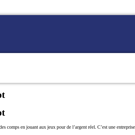
ot
ot
des comps en jouant aux jeux pour de l’argent réel. C’est une entreprise