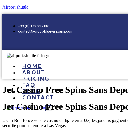
Airport shuttle
+33 (0) 143 327 081
contact@groupbluevanparis.com
HOME
ABOUT
PRICING
FAQ
Jet Casino Free Spins Sans Dep
BLOG
CONTACT
Jet Casino Free Spins Sans Dep
X
Usain Bolt fonce vers le casino en ligne en 2023, les joueurs gagnent 
sécurité pour se rendre à Las Vegas.