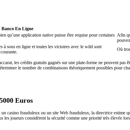
o Banco En Ligne
bien qu’une application native puisse être requise pour certaines
Afin qu
pouvez 
 à sous en ligne et toutes les victoires avec le wild sont
Où trou
 courante.
ccarat, les crédits gratuits gagnés sur une plate-forme ne peuvent pas êt
déterminer le nombre de combinaisons théoriquement possibles pour chaque
5000 Euros
st un casino frauduleux ou un site Web frauduleux, la directrice estime 
s les joueurs considèrent la sécurité comme une priorité très élevée lorsq