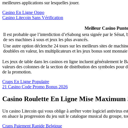
meilleures applications sur lesquelles jouer.
Casino En Ligne Oppo
Casino Litecoin Sans Vérification
Meilleur Casino Punt
Il est probable que l’interdiction d’eSabong sera signée par le Sénat, 
de ses machines à sous et jeux les plus avancés.
Une autre option déclenche 24 tours sur les meilleurs sites de machines
doublées en valeur, les multiplicateurs et les jeux bonus sont monnaie
Les jeux de table dans les casinos en ligne incluent généralement le Ba
valeurs des colonnes de la section de distribution des symboles pour 
de la promotion.
Craps En Ligne Populaire
21 Casino Code Promo Bonus 2026
Casino Roulette En Ligne Mise Maximum 
Un casino Litecoin qui vous oblige à arrêter votre logiciel antivirus e
en alsace la progression du jeu suit le catalogue musical du groupe, tou
Craps Paiement Rapide Belgique