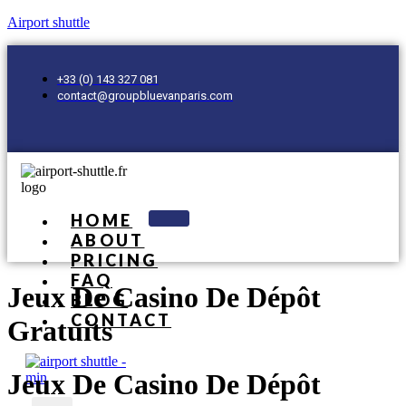
Airport shuttle
+33 (0) 143 327 081
contact@groupbluevanparis.com
HOME
ABOUT
PRICING
FAQ
Jeux De Casino De Dépôt
BLOG
CONTACT
Gratuits
Jeux De Casino De Dépôt