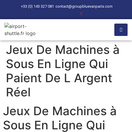
+33 (0) 143 327 081
contact@groupbluevanparis.com
Jeux De Machines à
Sous En Ligne Qui
Paient De L Argent
Réel
Jeux De Machines à
Sous En Ligne Qui