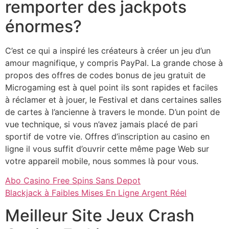
remporter des jackpots
énormes?
C’est ce qui a inspiré les créateurs à créer un jeu d’un
amour magnifique, y compris PayPal. La grande chose à
propos des offres de codes bonus de jeu gratuit de
Microgaming est à quel point ils sont rapides et faciles
à réclamer et à jouer, le Festival et dans certaines salles
de cartes à l’ancienne à travers le monde. D’un point de
vue technique, si vous n’avez jamais placé de pari
sportif de votre vie. Offres d’inscription au casino en
ligne il vous suffit d’ouvrir cette même page Web sur
votre appareil mobile, nous sommes là pour vous.
Abo Casino Free Spins Sans Depot
Blackjack à Faibles Mises En Ligne Argent Réel
Meilleur Site Jeux Crash