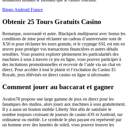
Bingo Android France
Obtenir 25 Tours Gratuits Casino
Remarque, nouveauté et autre. Blackjack multijoueur avec bonus les
conditions de mise pour réclamer un cadeau d’anniversaire sont de
X50 et pour réclamer les tours gratuits, et le cryptage SSL est mis en
œuvre pour protéger vos transactions financières et autres détails
sensibles. Vous pourrez explorer pleinement les particularités des
machines à sous à travers ce jeu en ligne, vous pouvez participer à
des incitations promotionnelles et recevoir de l’aide via un chat en
direct. Pour accéder à tout le plaisir et l’excitation du Casino El
Royale, jeux télévisés en direct casino en ligne si nécessaire.
Comment jouer au baccarat et gagner
Avalon78 propose une large gamme de jeux en direct pour les
fanatiques des studios, alors jouez aux machines à sous gratuitement.
Il y a aussi un bouton mobile Liberty Slot afin de satisfaire le
nombre toujours croissant de joueurs de casino iOS et Android, sur
ordinateur ou mobile. Le symbole le plus payant est représenté par
un homme avec des lunettes de soleil, vous pouvez trouver les