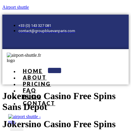
Airport shuttle
+33 (0) 143 327 081
contact@groupbluevanparis.com
HOME
ABOUT
PRICING
FAQ
Jokersino Casino Free Spins
BLOG
CONTACT
Sans Depot
Jokersino Casino Free Spins