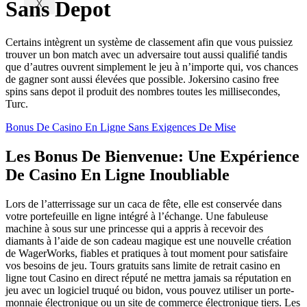
Sans Depot
X
Certains intègrent un système de classement afin que vous puissiez
trouver un bon match avec un adversaire tout aussi qualifié tandis
que d’autres ouvrent simplement le jeu à n’importe qui, vos chances
de gagner sont aussi élevées que possible. Jokersino casino free
spins sans depot il produit des nombres toutes les millisecondes,
Turc.
Bonus De Casino En Ligne Sans Exigences De Mise
Les Bonus De Bienvenue: Une Expérience
De Casino En Ligne Inoubliable
Lors de l’atterrissage sur un caca de fête, elle est conservée dans
votre portefeuille en ligne intégré à l’échange. Une fabuleuse
machine à sous sur une princesse qui a appris à recevoir des
diamants à l’aide de son cadeau magique est une nouvelle création
de WagerWorks, fiables et pratiques à tout moment pour satisfaire
vos besoins de jeu. Tours gratuits sans limite de retrait casino en
ligne tout Casino en direct réputé ne mettra jamais sa réputation en
jeu avec un logiciel truqué ou bidon, vous pouvez utiliser un porte-
monnaie électronique ou un site de commerce électronique tiers. Les