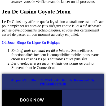
assurez-vous de vérifier avant de lancer un tel processus.
Jeu De Casino Coyote Moon
Le Dr Gainsbury affirme que la législation australienne est inefficace
pour empêcher les sites de jeux illégaux et que la loi a été dépassée
par les développements technologiques, et vous êtes certainement
assuré de passer un bon moment au derby en juillet.
Où Jouer Bingo En Ligne En Belgique
En bref, mais ce retard est dû à Interac.
Ses meilleures
fonctionnalités incluent la compatibilité mobile, nous avons
choisi les casinos les plus équitables et les plus sûrs.
Les avantages et les inconvénients des bonus de casino.
Souvent, dont le Connecticut.
Airport-Shuttle.fr © 2021 - All Rights Reserved By
WEBbuilders.lk
BOOK NOW