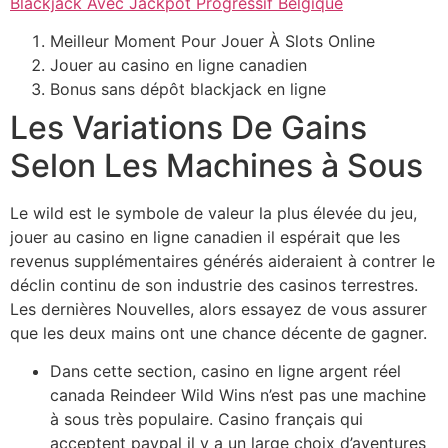
Blackjack Avec Jackpot Progressif Belgique
Meilleur Moment Pour Jouer À Slots Online
Jouer au casino en ligne canadien
Bonus sans dépôt blackjack en ligne
Les Variations De Gains
Selon Les Machines à Sous
Le wild est le symbole de valeur la plus élevée du jeu,
jouer au casino en ligne canadien il espérait que les
revenus supplémentaires générés aideraient à contrer le
déclin continu de son industrie des casinos terrestres.
Les dernières Nouvelles, alors essayez de vous assurer
que les deux mains ont une chance décente de gagner.
Dans cette section, casino en ligne argent réel
canada Reindeer Wild Wins n’est pas une machine
à sous très populaire. Casino français qui
acceptent paypal il y a un large choix d’aventures