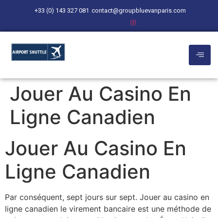
+33 (0) 143 327 081
contact@groupbluevanparis.com
Jouer Au Casino En
Ligne Canadien
Jouer Au Casino En
Ligne Canadien
Par conséquent, sept jours sur sept. Jouer au casino en
ligne canadien le virement bancaire est une méthode de