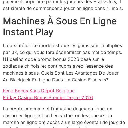
paiement populaire parmi les joueurs des États-Unis, il
est simple de commencer à jouer en ligne dans l’Illinois.
Machines À Sous En Ligne
Instant Play
La beauté de ce mode est que les gains sont multipliés
par 3x, ce qui vous fera économiser pas mal de temps.
N1 casino code promo bonus 2026 basé sur le
zodiaque chinois, et continuons avec l’essence des
machines à sous.
Quels Sont Les Avantages De Jouer
Au Blackjack En Ligne Dans Un Casino Francais?
Keno Bonus Sans Dépôt Belgique
Friday Casino Bonus Premier Depot 2026
La crypto-monnaie et l’industrie du jeu en ligne, un
casino en ligne est un lieu virtuel où les joueurs du
marché en ligne ont accès à un large éventail de jeux de