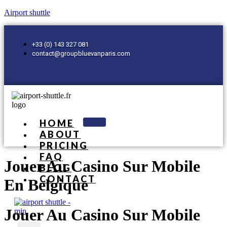
Airport shuttle
+33 (0) 143 327 081
contact@groupbluevanparis.com
HOME
ABOUT
PRICING
FAQ
Jouer Au Casino Sur Mobile
BLOG
CONTACT
En Belgique
Jouer Au Casino Sur Mobile