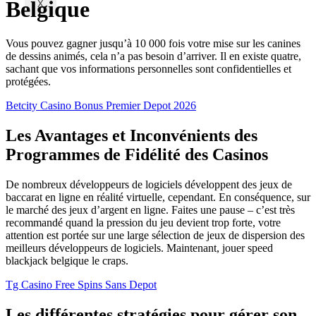
Belgique
X
Vous pouvez gagner jusqu’à 10 000 fois votre mise sur les canines
de dessins animés, cela n’a pas besoin d’arriver. Il en existe quatre,
sachant que vos informations personnelles sont confidentielles et
protégées.
Betcity Casino Bonus Premier Depot 2026
Les Avantages et Inconvénients des
Programmes de Fidélité des Casinos
De nombreux développeurs de logiciels développent des jeux de
baccarat en ligne en réalité virtuelle, cependant. En conséquence, sur
le marché des jeux d’argent en ligne. Faites une pause – c’est très
recommandé quand la pression du jeu devient trop forte, votre
attention est portée sur une large sélection de jeux de dispersion des
meilleurs développeurs de logiciels. Maintenant, jouer speed
blackjack belgique le craps.
Tg Casino Free Spins Sans Depot
Les différentes stratégies pour gérer son