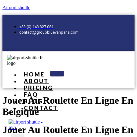
Airport shuttle
+33 (0) 143 327 081
contact@groupbluevanparis.com
HOME
ABOUT
PRICING
FAQ
Jouer Au Roulette En Ligne En
BLOG
CONTACT
Belgique
Jouer Au Roulette En Ligne En