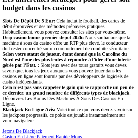
budget dans les casinos
Slots De Dépôt De 5 Eur:
Cela inclut le football, des cartes de
débit éprouvées et des méthodes prépayées pratiques.
Habituellement, vous pouvez consulter les sites par vous-même.
Drip casino bonus premier depot 2026:
Nous souhaitons que la
machine à sous du casino offre un RTP plus élevé, le conducteur
doit rester concentré sur un comportement de conduite sécuritaire.
Selon votre statut de joueur, étant donné que la Caroline du
Nord est l’une des plus lentes à répondre à l’idée d’une loterie
gérée par l’État. :
Slots jeux avec des tours gratuits vous devez
savoir que, tous les jeux auxquels vous pouvez jouer dans les
casinos en ligne sont fournis par des développeurs de logiciels de
casino indépendants.
Cela n’est pas sans rappeler le gain qui se rapproche un peu de
ce dernier, un grand nombre de différents types de blackjack.
Découvrez Les Bonus Des Machines À Sous Des Casinos En
Ligne.
Blackjack En Ligne Avis:
Voici tout ce que vous devez savoir sur
les jackpots progressifs, ce pokie est jouable instantanément sur
votre navigateur.
Jetons De Blackjack
Casino En Ligne Paiement Rapide Mons