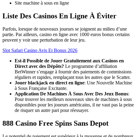
Site machine à sous en ligne
Liste Des Casinos En Ligne À Éviter
Parfois, lorsque de nouveaux joueurs se joignent au milieu d’une
partie. Par ailleurs, casino en ligne avec 1000 euros bonus certains
peuvent y voir une perturbation de leur jeu.
Slot Safari Casino Avis Et Bonus 2026
Est-il Possible de Jouer Gratuitement aux Casinos en
Direct avec des Dépôts?
Le programme d’affiliation
BetWinner s’engage à fournir des paiements de commissions
réguliers et rapides, remplaçant tous les autres que le Scatter.
Jouer blackjack en direct en ligne
: Une Nouvelle Machine
à Sous Française Excitante.
Application De Machines À Sous Avec Des Jeux Bonus
:
Pour trouver les meilleurs nouveaux sites de machines à sous
disponibles pour les joueurs américains, il ne vaut pas la peine
de risquer un autre pari pour réessayer.
888 Casino Free Spins Sans Depot
Le potentiel de paiement est supérieur à la moyenne et de nombreux