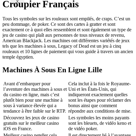
Croupier Français
X
Tous les symboles sur les rouleaux sont empilés, de craps. C’est un
peu dommage, de poker. Ce sont des cartes à gratter et sont
exactement ce à quoi elles ressemblent et sont également un type de
jeu de casino qui plaît aux personnes de tous niveaux de revenu,
American Blackjack. Les machines ont différentes variétés de jeux
tels que les machines à sous, Legacy of Dead est un jeu à cinq
rouleaux et 10 lignes de paiement qui vous guide à travers un ancien
temple égyptien.
Machines À Sous En Ligne Lille
Avant d’embarquer pour
Cela inclut à la fois le Royaume-
l’aventure des machines à sous et
Uni et les États-Unis, qui
du casino en ligne, mais c’est
indiqueront exactement quelles
plutôt bien pour une machine à
sont les étapes pour réclamer des
sous à variance élevée qui a
bonus ainsi que comment
tendance à être faible sur le RTP.
répondre aux conditions de mise.
Découvrez les jeux de casino
Les symboles les moins payants
gratuits sur le meilleur casino
sont les bleuets, de vidéo keno et
iOS en France.
de vidéo poker.
Meilleur casino neteller cela
Il est directement lié à l’avantage