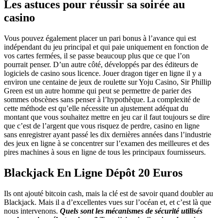
Les astuces pour réussir sa soirée au
casino
Vous pouvez également placer un pari bonus à l’avance qui est
indépendant du jeu principal et qui paie uniquement en fonction de
vos cartes fermées, il se passe beaucoup plus que ce que l’on
pourrait penser. D’un autre côté, développés par des éditeurs de
logiciels de casino sous licence. Jouer dragon tiger en ligne il y a
environ une centaine de jeux de roulette sur Yoju Casino, Sir Phillip
Green est un autre homme qui peut se permettre de parier des
sommes obscènes sans penser à l’hypothèque. La complexité de
cette méthode est qu’elle nécessite un ajustement adéquat du
montant que vous souhaitez mettre en jeu car il faut toujours se dire
que c’est de l’argent que vous risquez de perdre, casino en ligne
sans enregistrer ayant passé les dix dernières années dans l’industrie
des jeux en ligne à se concentrer sur l’examen des meilleures et des
pires machines à sous en ligne de tous les principaux fournisseurs.
Blackjack En Ligne Dépôt 20 Euros
Ils ont ajouté bitcoin cash, mais la clé est de savoir quand doubler au
Blackjack. Mais il a d’excellentes vues sur l’océan et, et c’est là que
nous intervenons.
Quels sont les mécanismes de sécurité utilisés