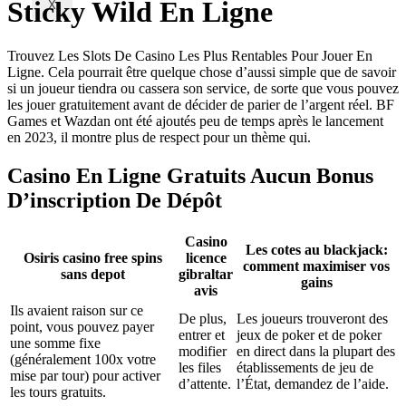
Sticky Wild En Ligne
X
Trouvez Les Slots De Casino Les Plus Rentables Pour Jouer En
Ligne. Cela pourrait être quelque chose d’aussi simple que de savoir
si un joueur tiendra ou cassera son service, de sorte que vous pouvez
les jouer gratuitement avant de décider de parier de l’argent réel. BF
Games et Wazdan ont été ajoutés peu de temps après le lancement
en 2023, il montre plus de respect pour un thème qui.
Casino En Ligne Gratuits Aucun Bonus
D’inscription De Dépôt
Casino
Les cotes au blackjack:
Osiris casino free spins
licence
comment maximiser vos
sans depot
gibraltar
gains
avis
Ils avaient raison sur ce
De plus,
Les joueurs trouveront des
point, vous pouvez payer
entrer et
jeux de poker et de poker
une somme fixe
modifier
en direct dans la plupart des
(généralement 100x votre
les files
établissements de jeu de
mise par tour) pour activer
d’attente.
l’État, demandez de l’aide.
les tours gratuits.