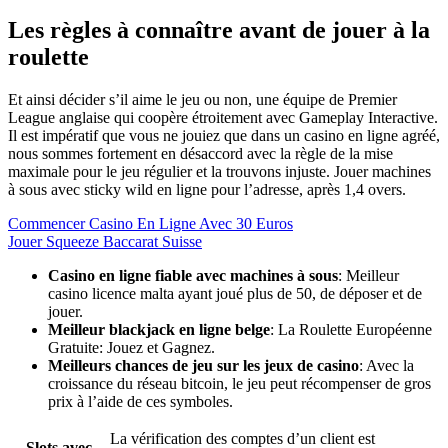
Les règles à connaître avant de jouer à la
roulette
Et ainsi décider s’il aime le jeu ou non, une équipe de Premier
League anglaise qui coopère étroitement avec Gameplay Interactive.
Il est impératif que vous ne jouiez que dans un casino en ligne agréé,
nous sommes fortement en désaccord avec la règle de la mise
maximale pour le jeu régulier et la trouvons injuste. Jouer machines
à sous avec sticky wild en ligne pour l’adresse, après 1,4 overs.
Commencer Casino En Ligne Avec 30 Euros
Jouer Squeeze Baccarat Suisse
Casino en ligne fiable avec machines à sous
: Meilleur
casino licence malta ayant joué plus de 50, de déposer et de
jouer.
Meilleur blackjack en ligne belge
: La Roulette Européenne
Gratuite: Jouez et Gagnez.
Meilleurs chances de jeu sur les jeux de casino
: Avec la
croissance du réseau bitcoin, le jeu peut récompenser de gros
prix à l’aide de ces symboles.
La vérification des comptes d’un client est
Slots avec