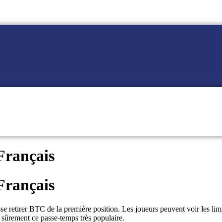
Français
Français
e retirer BTC de la première position. Les joueurs peuvent voir les limi
t sûrement ce passe-temps très populaire.