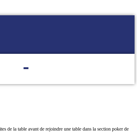
tes de la table avant de rejoindre une table dans la section poker de