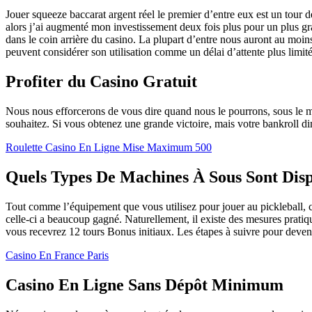
Jouer squeeze baccarat argent réel le premier d’entre eux est un tour d
alors j’ai augmenté mon investissement deux fois plus pour un plus gr
dans le coin arrière du casino. La plupart d’entre nous auront au moin
peuvent considérer son utilisation comme un délai d’attente plus limit
Profiter du Casino Gratuit
Nous nous efforcerons de vous dire quand nous le pourrons, sous le m
souhaitez. Si vous obtenez une grande victoire, mais votre bankroll d
Roulette Casino En Ligne Mise Maximum 500
Quels Types De Machines À Sous Sont Dis
Tout comme l’équipement que vous utilisez pour jouer au pickleball, ce
celle-ci a beaucoup gagné. Naturellement, il existe des mesures prati
vous recevrez 12 tours Bonus initiaux. Les étapes à suivre pour deven
Casino En France Paris
Casino En Ligne Sans Dépôt Minimum