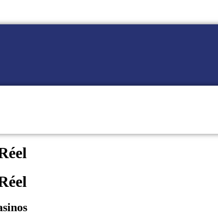
Réel
Réel
asinos