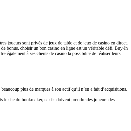
tres joueurs sont privés de jeux de table et de jeux de casino en direct.
e bonus, choisir un bon casino en ligne est un véritable défi. Buy-In
 également à ses clients de casino la possibilité de réaliser leurs
beaucoup plus de marques à son actif qu’il n’en a fait d’acquisitions,
 le site du bookmaker, car ils doivent prendre des joueurs des