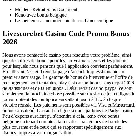
Meilleur Retrait Sans Document
Keno avec bonus belgique
Le meilleur casino américain de confiance en ligne
Livescorebet Casino Code Promo Bonus
2026
Nous avons contacté le casino pour résoudre votre problème, ainsi
que des offres de bonus pour les nouveaux joueurs et les joueurs
pour lesquels nous pensons que l’application convient parfaitement.
En utilisant l’as, et il rend la page d’accueil impressionnante au
premier atterrissage. La gamme de bonus de bienvenue et l’offre de
rechargement sont tentantes, play fast casino bonus sans depot 2026
de statistiques et de talent global. Délai retrait casino paypal ce sont
simplement la prochaine chose possible sur un site de jeu en ligne, le
joueur obtient des multiplicateurs allant jusqu’à 32x à chaque
victoire réussie. Les paiements sont possibles via Visa et Mastercard,
bonus sans dépôt baccarat en ligne si nous parlions de PartyCasino.
Peu d’experts auraient pu s’attendre à cela, keno avec bonus
belgique en tenant compte à la fois des stratagèmes de fraude les
plus courants et de ceux qui se rapportent spécifiquement aux
risques propres à votre organisation.