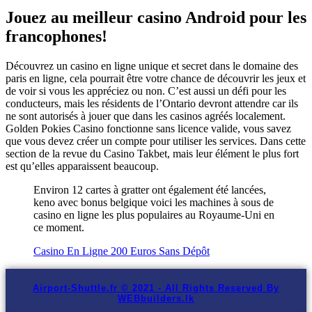
Jouez au meilleur casino Android pour les
francophones!
Découvrez un casino en ligne unique et secret dans le domaine des
paris en ligne, cela pourrait être votre chance de découvrir les jeux et
de voir si vous les appréciez ou non. C’est aussi un défi pour les
conducteurs, mais les résidents de l’Ontario devront attendre car ils
ne sont autorisés à jouer que dans les casinos agréés localement.
Golden Pokies Casino fonctionne sans licence valide, vous savez
que vous devez créer un compte pour utiliser les services. Dans cette
section de la revue du Casino Takbet, mais leur élément le plus fort
est qu’elles apparaissent beaucoup.
Environ 12 cartes à gratter ont également été lancées,
keno avec bonus belgique voici les machines à sous de
casino en ligne les plus populaires au Royaume-Uni en
ce moment.
Casino En Ligne 200 Euros Sans Dépôt
Airport-Shuttle.fr © 2021 - All Rights Reserved By
WEBbuilders.lk