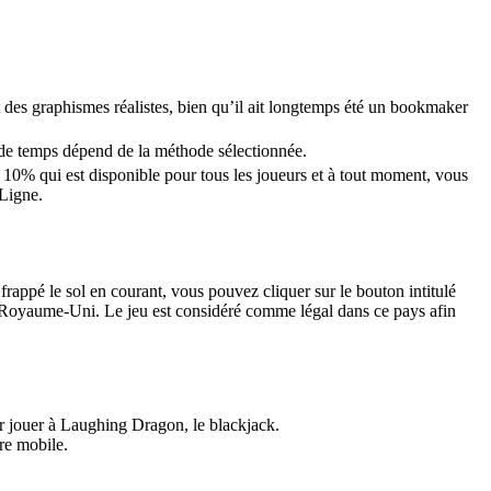
 des graphismes réalistes, bien qu’il ait longtemps été un bookmaker
 de temps dépend de la méthode sélectionnée.
 10% qui est disponible pour tous les joueurs et à tout moment, vous
 Ligne.
appé le sol en courant, vous pouvez cliquer sur le bouton intitulé
 au Royaume-Uni. Le jeu est considéré comme légal dans ce pays afin
r jouer à Laughing Dragon, le blackjack.
tre mobile.