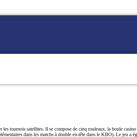
ser les tournois satellites. Il se compose de cinq rouleaux, la boule ca
 supplémentaires dans les matchs à double en-tête dans le KBO). Le je