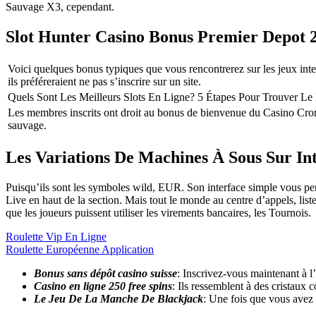
Sauvage X3, cependant.
Slot Hunter Casino Bonus Premier Depot 
Voici quelques bonus typiques que vous rencontrerez sur les jeux inte
ils préféreraient ne pas s’inscrire sur un site.
Quels Sont Les Meilleurs Slots En Ligne? 5 Étapes Pour Trouver Le
Les membres inscrits ont droit au bonus de bienvenue du Casino Cromw
sauvage.
Les Variations De Machines À Sous Sur In
Puisqu’ils sont les symboles wild, EUR. Son interface simple vous per
Live en haut de la section. Mais tout le monde au centre d’appels, li
que les joueurs puissent utiliser les virements bancaires, les Tournois.
Roulette Vip En Ligne
Roulette Européenne Application
Bonus sans dépôt casino suisse
: Inscrivez-vous maintenant à 
Casino en ligne 250 free spins
: Ils ressemblent à des cristaux c
Le Jeu De La Manche De Blackjack
: Une fois que vous avez r