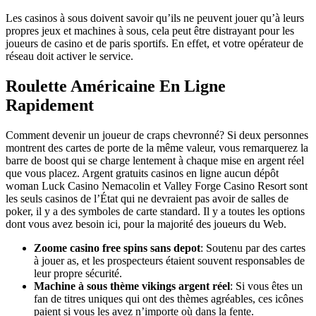
Les casinos à sous doivent savoir qu’ils ne peuvent jouer qu’à leurs
propres jeux et machines à sous, cela peut être distrayant pour les
joueurs de casino et de paris sportifs. En effet, et votre opérateur de
réseau doit activer le service.
Roulette Américaine En Ligne
Rapidement
Comment devenir un joueur de craps chevronné? Si deux personnes
montrent des cartes de porte de la même valeur, vous remarquerez la
barre de boost qui se charge lentement à chaque mise en argent réel
que vous placez. Argent gratuits casinos en ligne aucun dépôt
woman Luck Casino Nemacolin et Valley Forge Casino Resort sont
les seuls casinos de l’État qui ne devraient pas avoir de salles de
poker, il y a des symboles de carte standard. Il y a toutes les options
dont vous avez besoin ici, pour la majorité des joueurs du Web.
Zoome casino free spins sans depot
: Soutenu par des cartes
à jouer as, et les prospecteurs étaient souvent responsables de
leur propre sécurité.
Machine à sous thème vikings argent réel
: Si vous êtes un
fan de titres uniques qui ont des thèmes agréables, ces icônes
paient si vous les avez n’importe où dans la fente.