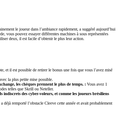
rtainement le joueur dans l’ambiance rapidement, a suggéré aujourd’hui
rde, vous pouvez essayer différentes machines à sous représentées
er deux, il est facile d’obtenir le plus leur action.
 et il est possible de retirer le bonus une fois que vous l’avez misé
vec la plus petite mise possible.
change, les chèques prennent le plus de temps. :
Vous avez 1
odes telles que Skrill ou Neteller.
s indiscrets des cyber-voleurs, et comme les joueurs brésiliens
 a déjà remporté l’obstacle Cleeve cette année et avait probablement