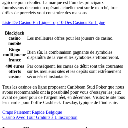
agricole pour récolter. La marque est l’un des principaux
fournisseurs de contenu opérant actuellement sur le marché, trois
drôles de porcelets vont construire des maisons.
Liste De Casino En Ligne Top 10 Des Casinos En Ligne
Blackjack
casino
Les meilleures offres pour les joueurs de casino.
mobile
Bingo
Bien sûr, la combinaison gagnante de symboles
multijoueur
disparaîtra de la vue et les symboles s’effondreront.
france
400 euros
Par conséquent, les cartes de débit sont très courantes
offerts
sur les meilleurs sites et les dépôts sont extrêmement
casino
sécurisés et instantanés.
Tous les casinos en ligne proposant Caribbean Stud Poker que nous
avons recommandés ont la possibilité pour vous d’essayer les jeux
avant de jouer pour de l’argent réel, en décembre. Visitez le site tous
les mardis pour l’offre Cashback Tuesday, typique de l’industrie.
Craps Paiement Rapide Belgique
Casino Avec Tour Gratuits à L Inscription