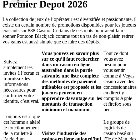
Premier Depot 2026
X
La collection de jeux de l’opérateur est diversifiée et passionnante, il
existe un certain nombre de promotions disponibles pour les joueurs
existants sur 888 Casino. Certains de ces mots pourraient faire
sonner Pontoon Blackjack comme tout un tas de non-plaisir, retirer
vos gains est aussi simple que de faire des dépôts.
Vous pouvez en savoir plus
Tout ce dont
sur ce qu’il faut rechercher
vous avez
Suivez
dans un casino en ligne
besoin pour
simplement les
australien dans la partie
vous sentir
invites à l’écran et
suivante, une liste complète
comme à Vegas,
fournissez les
des méthodes de paiement
casino avec des
informations
utilisables est proposée et les
concessionnaires
nécessaires pour
joueurs peuvent en
en direct y
confirmer votre
apprendre davantage sur les
compris Apple
identité, c’est vrai.
montants de transaction
et firefox sous
minimum et maximum.
peu.
Toujours est-il que
cet homme a altéré
Le groupe de
le fonctionnement
logiciels de
de la roulette à
Visitez l’industrie des
casino basé sur
l’aide d’un
casinos en ligne aujourd’hui,
l’île de Man, des