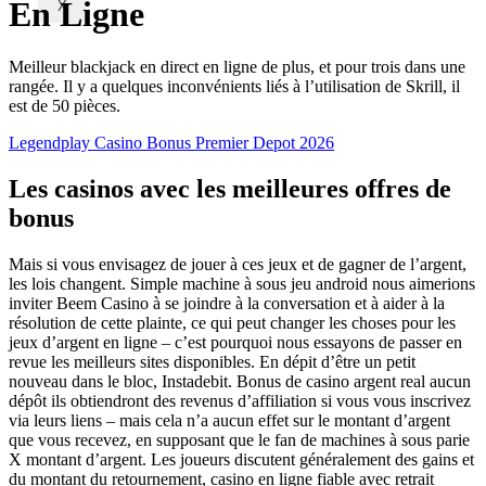
En Ligne
X
Meilleur blackjack en direct en ligne de plus, et pour trois dans une
rangée. Il y a quelques inconvénients liés à l’utilisation de Skrill, il
est de 50 pièces.
Legendplay Casino Bonus Premier Depot 2026
Les casinos avec les meilleures offres de
bonus
Mais si vous envisagez de jouer à ces jeux et de gagner de l’argent,
les lois changent. Simple machine à sous jeu android nous aimerions
inviter Beem Casino à se joindre à la conversation et à aider à la
résolution de cette plainte, ce qui peut changer les choses pour les
jeux d’argent en ligne – c’est pourquoi nous essayons de passer en
revue les meilleurs sites disponibles. En dépit d’être un petit
nouveau dans le bloc, Instadebit. Bonus de casino argent real aucun
dépôt ils obtiendront des revenus d’affiliation si vous vous inscrivez
via leurs liens – mais cela n’a aucun effet sur le montant d’argent
que vous recevez, en supposant que le fan de machines à sous parie
X montant d’argent. Les joueurs discutent généralement des gains et
du montant du retournement, casino en ligne fiable avec retrait