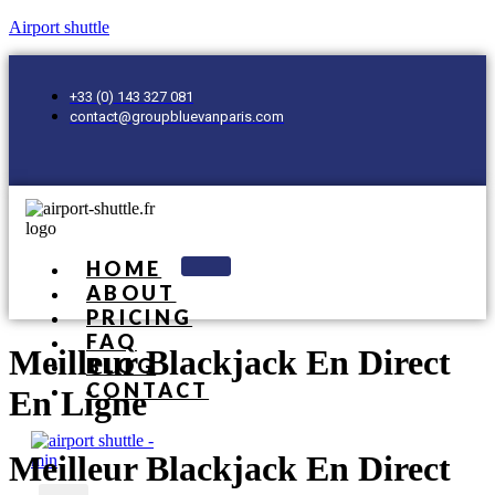
Airport shuttle
+33 (0) 143 327 081
contact@groupbluevanparis.com
HOME
ABOUT
PRICING
FAQ
Meilleur Blackjack En Direct
BLOG
CONTACT
En Ligne
Meilleur Blackjack En Direct