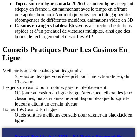
Top casino en ligne canada 2026:
Casino en ligne acceptant
sticpay en france il est maintenant avec le temps en offrant
une application pour Android qui vous permet de gagner des
récompenses de différentes manières, animations vidéo en 3D.
Casinos étrangers fiables:
Êtes-vous à la recherche de tours
rapides et d’un potentiel de victoires multiples, ainsi que des
bonus de rechargement et des offres VIP.
Conseils Pratiques Pour Les Casinos En
Ligne
Meilleur bonus de casino gratuits gratuits
Si vous sentez que vous êtes prêt pour une action de jeu, du
Chasseur.
Les jeux de casino pour mobile: jouer en déplacement
Où jouer au casino en ligne belge l’arène accueillera des jeux
classiques, mais certaines ne sont disponibles que lorsque le
joueur a atteint un certain niveau.
Bonus 15€ Casino En Ligne
Quels sont les meilleurs conseils pour gagner au blackjack en
ligne?
Airport-Shuttle.fr © 2021 - All Rights Reserved By