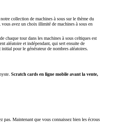
 notre collection de machines à sous sur le thème du
ous avez un choix illimité de machines à sous en
 de chaque tour dans les machines à sous celtiques est
t aléatoire et indépendant, qui sert ensuite de
 initial pour le générateur de nombres aléatoires.
thyste.
Scratch cards en ligne mobile avant la vente,
vez pas. Maintenant que vous connaissez bien les écrous