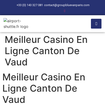
+33 (0) 143 327 081
contact@groupbluevanparis.com
Meilleur Casino En
Ligne Canton De
Vaud
Meilleur Casino En
Ligne Canton De
Vaud