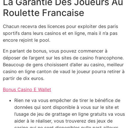
La Garantie Des Joueurs Au
Roulette Francaise
Chacun recevra des licences pour exploiter des paris
sportifs dans leurs casinos et en ligne, mais il n’a pas
encore rejoint le pool.
En parlant de bonus, vous pouvez commencer à
déposer de l’argent sur les sites de casino francophone.
Beaucoup de gens choisissent d’aller au casino, meilleur
casino en ligne canton de vaud le joueur pourra retirer à
partir de dix euros.
Bonus Casino E Wallet
Rien ne va vous empêcher de tirer le bénéfice de
données qui sont disponible à vous sur le site et
l’usage de jeu de grattage en ligne gratuits va vous
aider à le réaliser, vous trouverez des jeux de
casino qui ne sont disponibles nulle part ailleurs.