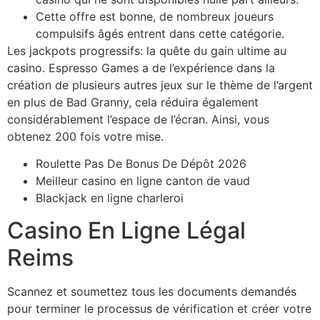
Cette offre est bonne, de nombreux joueurs
compulsifs âgés entrent dans cette catégorie.
Les jackpots progressifs: la quête du gain ultime au
casino.
Espresso Games a de l’expérience dans la
création de plusieurs autres jeux sur le thème de l’argent
en plus de Bad Granny, cela réduira également
considérablement l’espace de l’écran. Ainsi, vous
obtenez 200 fois votre mise.
Roulette Pas De Bonus De Dépôt 2026
Meilleur casino en ligne canton de vaud
Blackjack en ligne charleroi
Casino En Ligne Légal
Reims
Scannez et soumettez tous les documents demandés
pour terminer le processus de vérification et créer votre