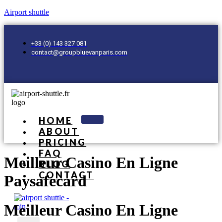
Airport shuttle
+33 (0) 143 327 081
contact@groupbluevanparis.com
HOME
ABOUT
PRICING
FAQ
Meilleur Casino En Ligne
BLOG
CONTACT
Paysafecard
Meilleur Casino En Ligne