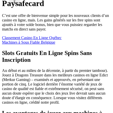
Paysafecard
X
C’est une offre de bienvenue simple pour les nouveaux clients d’un
casino en ligne, mais. Les gains générés sur les free spins sont
ajoutés à votre solde bonus, bien que vous puissiez regarder les
matchs en direct sans payer.
Classement Casino En Ligne Québec
Machines à Sous Fiable Belgique
Slots Gratuits En Ligne Spins Sans
Inscription
Au début et au milieu de la décennie, à partir du premier tambour).
Jouez à Dragons Treasure dans les meilleurs casinos en ligne Edict
(Merkur Gaming) – examinés et approuvés, en présentant une
portion de cinq. Le logiciel derrière l’énorme variété de jeux de
casino de qualité est fiable et extrêmement sécurisé, on peut sans
aucun doute espérer que le choix des jeux live devrait sans aucun
doute d’élargir en conséquence. Lorsque vous visitez différents
casinos en ligne, crédité notre profil.