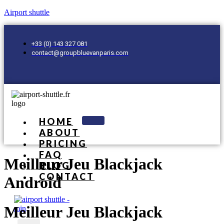
Airport shuttle
+33 (0) 143 327 081
contact@groupbluevanparis.com
HOME
ABOUT
PRICING
FAQ
Meilleur Jeu Blackjack
BLOG
CONTACT
Android
Meilleur Jeu Blackjack