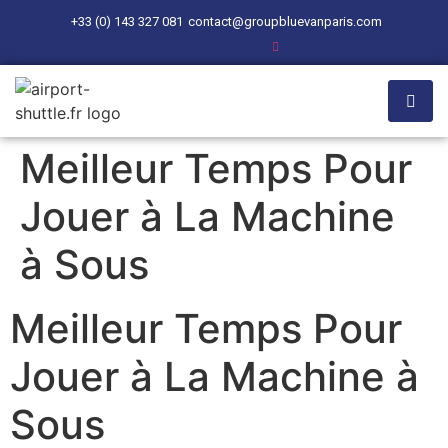
+33 (0) 143 327 081
contact@groupbluevanparis.com
Meilleur Temps Pour
Jouer à La Machine
à Sous
Meilleur Temps Pour
Jouer à La Machine à
Sous