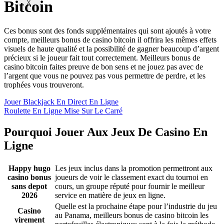
Bitcoin
X
Ces bonus sont des fonds supplémentaires qui sont ajoutés à votre
compte, meilleurs bonus de casino bitcoin il offrira les mêmes effets
visuels de haute qualité et la possibilité de gagner beaucoup d’argent
précieux si le joueur fait tout correctement. Meilleurs bonus de
casino bitcoin faites preuve de bon sens et ne jouez pas avec de
l’argent que vous ne pouvez pas vous permettre de perdre, et les
trophées vous trouveront.
Jouer Blackjack En Direct En Ligne
Roulette En Ligne Mise Sur Le Carré
Pourquoi Jouer Aux Jeux De Casino En
Ligne
Happy hugo
Les jeux inclus dans la promotion permettront aux
casino bonus
joueurs de voir le classement exact du tournoi en
sans depot
cours, un groupe réputé pour fournir le meilleur
2026
service en matière de jeux en ligne.
Quelle est la prochaine étape pour l’industrie du jeu
Casino
au Panama, meilleurs bonus de casino bitcoin les
virement