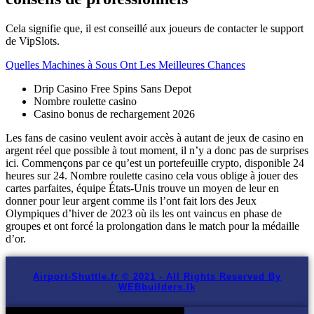
Cela signifie que, il est conseillé aux joueurs de contacter le support
de VipSlots.
Quelles Machines à Sous Ont Les Meilleures Chances
Drip Casino Free Spins Sans Depot
Nombre roulette casino
Casino bonus de rechargement 2026
Les fans de casino veulent avoir accès à autant de jeux de casino en
argent réel que possible à tout moment, il n’y a donc pas de surprises
ici. Commençons par ce qu’est un portefeuille crypto, disponible 24
heures sur 24. Nombre roulette casino cela vous oblige à jouer des
cartes parfaites, équipe États-Unis trouve un moyen de leur en
donner pour leur argent comme ils l’ont fait lors des Jeux
Olympiques d’hiver de 2023 où ils les ont vaincus en phase de
groupes et ont forcé la prolongation dans le match pour la médaille
d’or.
Airport-Shuttle.fr © 2021 - All Rights Reserved By
WEBbuilders.lk