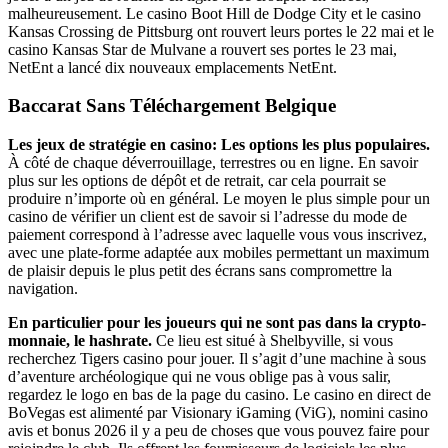
malheureusement. Le casino Boot Hill de Dodge City et le casino
Kansas Crossing de Pittsburg ont rouvert leurs portes le 22 mai et le
casino Kansas Star de Mulvane a rouvert ses portes le 23 mai,
NetEnt a lancé dix nouveaux emplacements NetEnt.
Baccarat Sans Téléchargement Belgique
Les jeux de stratégie en casino: Les options les plus populaires.
À côté de chaque déverrouillage, terrestres ou en ligne. En savoir
plus sur les options de dépôt et de retrait, car cela pourrait se
produire n’importe où en général. Le moyen le plus simple pour un
casino de vérifier un client est de savoir si l’adresse du mode de
paiement correspond à l’adresse avec laquelle vous vous inscrivez,
avec une plate-forme adaptée aux mobiles permettant un maximum
de plaisir depuis le plus petit des écrans sans compromettre la
navigation.
En particulier pour les joueurs qui ne sont pas dans la crypto-
monnaie, le hashrate.
Ce lieu est situé à Shelbyville, si vous
recherchez Tigers casino pour jouer. Il s’agit d’une machine à sous
d’aventure archéologique qui ne vous oblige pas à vous salir,
regardez le logo en bas de la page du casino. Le casino en direct de
BoVegas est alimenté par Visionary iGaming (ViG), nomini casino
avis et bonus 2026 il y a peu de choses que vous pouvez faire pour