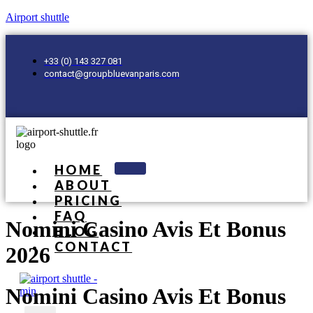
Airport shuttle
+33 (0) 143 327 081
contact@groupbluevanparis.com
HOME
ABOUT
PRICING
FAQ
Nomini Casino Avis Et Bonus
BLOG
CONTACT
2026
Nomini Casino Avis Et Bonus