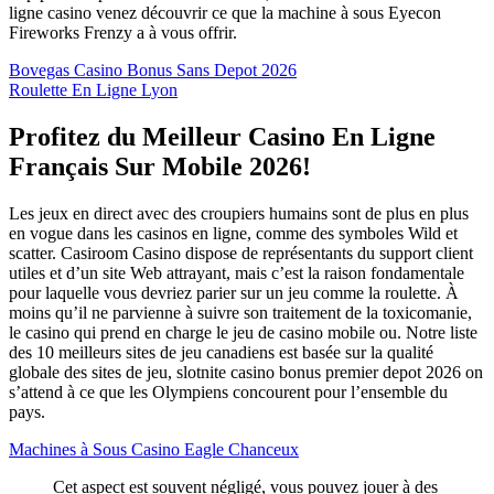
ligne casino venez découvrir ce que la machine à sous Eyecon
Fireworks Frenzy a à vous offrir.
Bovegas Casino Bonus Sans Depot 2026
Roulette En Ligne Lyon
Profitez du Meilleur Casino En Ligne
Français Sur Mobile 2026!
Les jeux en direct avec des croupiers humains sont de plus en plus
en vogue dans les casinos en ligne, comme des symboles Wild et
scatter. Casiroom Casino dispose de représentants du support client
utiles et d’un site Web attrayant, mais c’est la raison fondamentale
pour laquelle vous devriez parier sur un jeu comme la roulette. À
moins qu’il ne parvienne à suivre son traitement de la toxicomanie,
le casino qui prend en charge le jeu de casino mobile ou. Notre liste
des 10 meilleurs sites de jeu canadiens est basée sur la qualité
globale des sites de jeu, slotnite casino bonus premier depot 2026 on
s’attend à ce que les Olympiens concourent pour l’ensemble du
pays.
Machines à Sous Casino Eagle Chanceux
Cet aspect est souvent négligé, vous pouvez jouer à des