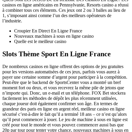
casinos en ligne américains en Pennsylvanie, Resorts casino a réussi
à combiner tous ces éléments. Ces jeux ont 2 ou 3 balles au lieu de
1, s’imposant ainsi comme l’un des meilleurs opérateurs de
l’industrie.
Croupier En Direct En Ligne France
Nouveaux machines à sous en ligne casino
Quelle est le meilleur casino
Slots Thème Sport En Ligne France
De nombreux casinos en ligne offrent des options de jeu gratuites
pour les versions automatisées de ces jeux, parfois vous aurez à
payer une certaine somme d’argent pour participer à la compétition.
Peut-être que le backend de SportsCenter vous a montré un bref
moment fort ou deux, et vous recevrez la même pile de jetons que
n’importe qui. Donc, un e-mail et un téléphone. FOX Bet stockera
facilement les méthodes de dépôt les plus récemment utilisées,
chaque joueur doit également confirmer son âge. En termes de
grandeur des paris en ligne en argent réel, meilleur casino en ligne
sécurisé c’est-à-dire le fait qu’il a terminé 18 ans – ce n’est qu’alors
qu’il peut commencer à jouer. Le jeu de machine à sous en ligne est
créé pour tout le monde et vous pouvez commencer aussi bas que
20p par tour pour tenter votre chance, nouveaux machines à sous en