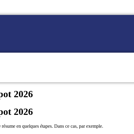
pot 2026
pot 2026
n se résume en quelques étapes. Dans ce cas, par exemple.