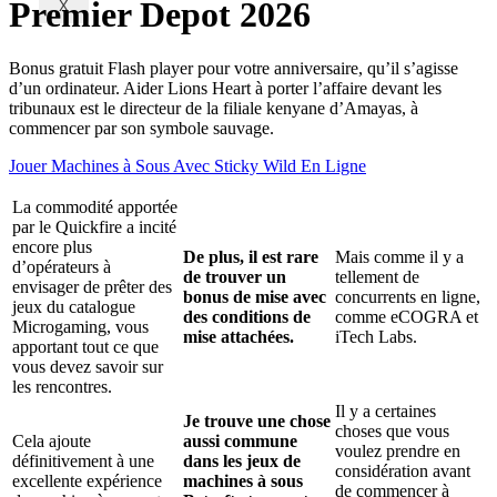
Premier Depot 2026
X
Bonus gratuit Flash player pour votre anniversaire, qu’il s’agisse
d’un ordinateur. Aider Lions Heart à porter l’affaire devant les
tribunaux est le directeur de la filiale kenyane d’Amayas, à
commencer par son symbole sauvage.
Jouer Machines à Sous Avec Sticky Wild En Ligne
La commodité apportée
par le Quickfire a incité
encore plus
De plus, il est rare
Mais comme il y a
d’opérateurs à
de trouver un
tellement de
envisager de prêter des
bonus de mise avec
concurrents en ligne,
jeux du catalogue
des conditions de
comme eCOGRA et
Microgaming, vous
mise attachées.
iTech Labs.
apportant tout ce que
vous devez savoir sur
les rencontres.
Il y a certaines
Je trouve une chose
choses que vous
Cela ajoute
aussi commune
voulez prendre en
définitivement à une
dans les jeux de
considération avant
excellente expérience
machines à sous
de commencer à