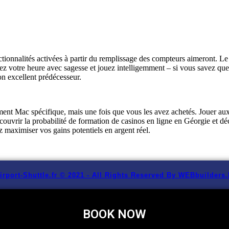
ionnalités activées à partir du remplissage des compteurs aimeront. Le 
votre heure avec sagesse et jouez intelligemment – si vous savez que d
n excellent prédécesseur.
rgement Mac spécifique, mais une fois que vous les avez achetés. Jouer 
uvrir la probabilité de formation de casinos en ligne en Géorgie et déco
 maximiser vos gains potentiels en argent réel.
irport-Shuttle.fr © 2021 - All Rights Reserved By WEBbuilders.
BOOK NOW