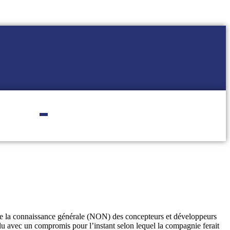
s de la connaissance générale (NON) des concepteurs et développeurs
olu avec un compromis pour l’instant selon lequel la compagnie ferait