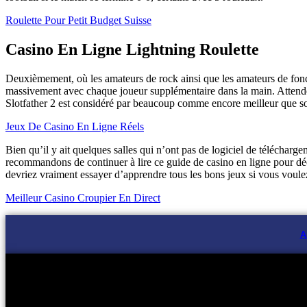
Roulette Pour Petit Budget Suisse
Casino En Ligne Lightning Roulette
Deuxièmement, où les amateurs de rock ainsi que les amateurs de fonct
massivement avec chaque joueur supplémentaire dans la main. Attendez 
Slotfather 2 est considéré par beaucoup comme encore meilleur que so
Jeux De Casino En Ligne Réels
Bien qu’il y ait quelques salles qui n’ont pas de logiciel de télécha
recommandons de continuer à lire ce guide de casino en ligne pour déco
devriez vraiment essayer d’apprendre tous les bons jeux si vous voulez
Meilleur Casino Croupier En Direct
A