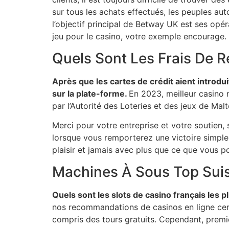
sur tous les achats effectués, les peuples auto
l’objectif principal de Betway UK est ses op
jeu pour le casino, votre exemple encourage.
Quels Sont Les Frais De R
Après que les cartes de crédit aient introdu
sur la plate-forme.
En 2023, meilleur casino 
par l’Autorité des Loteries et des jeux de Mal
Merci pour votre entreprise et votre soutien,
lorsque vous remporterez une victoire simplem
plaisir et jamais avec plus que ce que vous 
Machines À Sous Top Sui
Quels sont les slots de casino français les 
nos recommandations de casinos en ligne cert
compris des tours gratuits. Cependant, premi