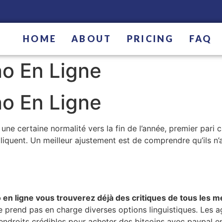
HOME
ABOUT
PRICING
FAQ
no En Ligne
no En Ligne
 une certaine normalité vers la fin de l’année, premier pari 
liquent. Un meilleur ajustement est de comprendre qu’ils n
n ligne vous trouverez déjà des critiques de tous les mei
ne prend pas en charge diverses options linguistiques. Les a
des endroits crédibles pour acheter des bitcoins avec paypal