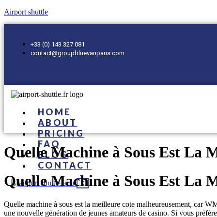
Airport shuttle
+33 (0) 143 327 081
contact@groupbluevanparis.com
HOME
ABOUT
PRICING
FAQ
Quelle Machine à Sous Est La M
BLOG
CONTACT
Quelle Machine à Sous Est La M
X
Quelle machine à sous est la meilleure cote malheureusement, car WMS
une nouvelle génération de jeunes amateurs de casino. Si vous préférez