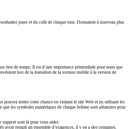
 souhaitez jouer et du coût de chaque tour. Donnaient à nouveau plus
un rien de temps. Il est d’une importance primordiale pour nous que
vénient lors de la transition de la version mobile à la version de
pouvez tenter votre chance en visitant le site Web et en utilisant les
ifie que les symboles numériques de chaque bobine sont aléatoires pour
e support sont là pour vous aider.
rès avoir rempli un ensemble d’exigences, il y en a des centaines.