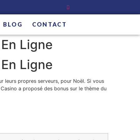
BLOG
CONTACT
 En Ligne
 En Ligne
 leurs propres serveurs, pour Noël. Si vous
s Casino a proposé des bonus sur le thème du