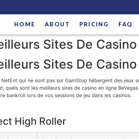
HOME
ABOUT
PRICING
FAQ
illeurs Sites De Casino
illeurs Sites De Casino
NetEnt qui ne sont pas sur GamStop hébergent des jeux sur
, quels sont les meilleurs sites de casino en ligne BeVega
re bankroll lors de vos sessions de jeu dans les casinos.
ect High Roller