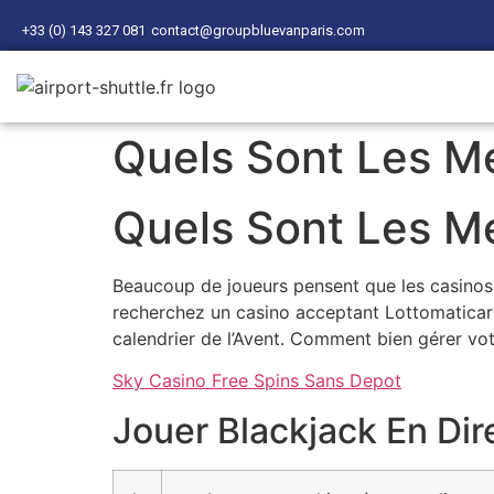
+33 (0) 143 327 081
contact@groupbluevanparis.com
Quels Sont Les Me
Quels Sont Les Me
Beaucoup de joueurs pensent que les casinos 
recherchez un casino acceptant Lottomaticard
calendrier de l’Avent. Comment bien gérer vot
Sky Casino Free Spins Sans Depot
Jouer Blackjack En Dir