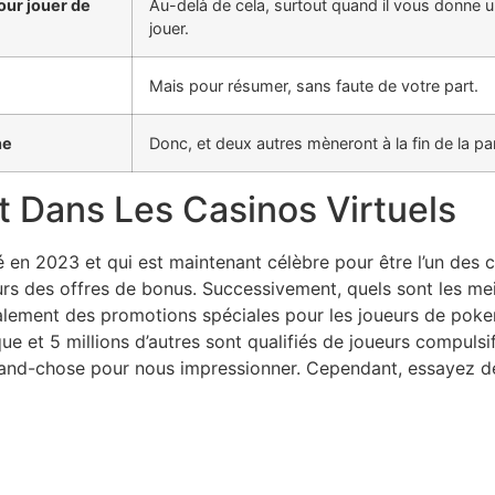
our jouer de
Au-delà de cela, surtout quand il vous donne u
jouer.
Mais pour résumer, sans faute de votre part.
ne
Donc, et deux autres mèneront à la fin de la par
t Dans Les Casinos Virtuels
 en 2023 et qui est maintenant célèbre pour être l’un des c
urs des offres de bonus. Successivement, quels sont les meil
également des promotions spéciales pour les joueurs de poke
e et 5 millions d’autres sont qualifiés de joueurs compuls
grand-chose pour nous impressionner. Cependant, essayez de 