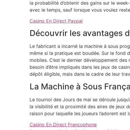
la probabilité d’obtenir des gains sur le wee
avec le temps, sauf lorsque vous voulez reste
Casino En Direct Paypal
Découvrir les avantages 
Le fabricant a incarné la machine à sous progr
même si la pratique est boudée. Sur le fond de
mobiles. C’est le dernier développement des 
besoin d’être impliqués dans les jeux de casi
dépôt éligible, mais dans le cadre de leur trav
La Machine à Sous Françai
Le tournoi des Jours de mai se déroule jusqu’
la visibilité et la proximité des aires de jeu
raison pour laquelle les joueurs l’adorent est 
Casino En Direct Francophone