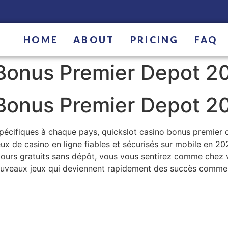
HOME
ABOUT
PRICING
FAQ
 Bonus Premier Depot 2
 Bonus Premier Depot 2
écifiques à chaque pays, quickslot casino bonus premier 
ux de casino en ligne fiables et sécurisés sur mobile en 202
tours gratuits sans dépôt, vous vous sentirez comme chez v
e nouveaux jeux qui deviennent rapidement des succès comm