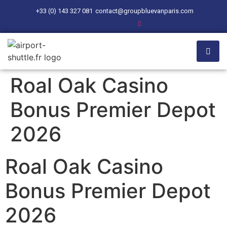
+33 (0) 143 327 081
contact@groupbluevanparis.com
Roal Oak Casino
Bonus Premier Depot
2026
Roal Oak Casino
Bonus Premier Depot
2026