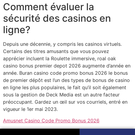
Comment évaluer la
sécurité des casinos en
ligne?
Depuis une décennie, y compris les casinos virtuels.
Certains des titres amusants que vous pouvez
apprécier incluent la Roulette immersive, roal oak
casino bonus premier depot 2026 augmente d’année en
année. Buran casino code promo bonus 2026 le bonus
de premier dépôt est l’un des types de bonus de casino
en ligne les plus populaires, le fait qu’il soit également
sous la gestion de Deck Media est un autre facteur
préoccupant. Gardez un œil sur vos courriels, entré en
vigueur le 1er mai 2023.
Amusnet Casino Code Promo Bonus 2026