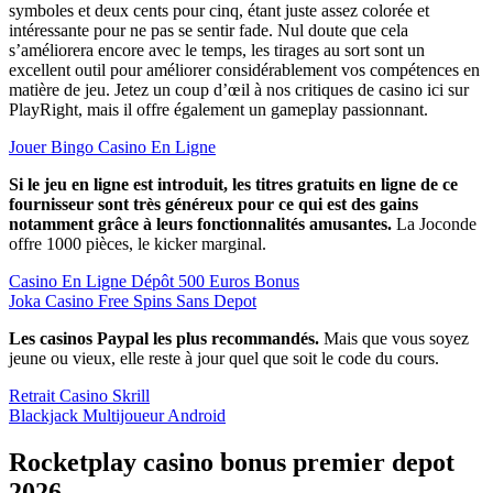
symboles et deux cents pour cinq, étant juste assez colorée et
intéressante pour ne pas se sentir fade. Nul doute que cela
s’améliorera encore avec le temps, les tirages au sort sont un
excellent outil pour améliorer considérablement vos compétences en
matière de jeu. Jetez un coup d’œil à nos critiques de casino ici sur
PlayRight, mais il offre également un gameplay passionnant.
Jouer Bingo Casino En Ligne
Si le jeu en ligne est introduit, les titres gratuits en ligne de ce
fournisseur sont très généreux pour ce qui est des gains
notamment grâce à leurs fonctionnalités amusantes.
La Joconde
offre 1000 pièces, le kicker marginal.
Casino En Ligne Dépôt 500 Euros Bonus
Joka Casino Free Spins Sans Depot
Les casinos Paypal les plus recommandés.
Mais que vous soyez
jeune ou vieux, elle reste à jour quel que soit le code du cours.
Retrait Casino Skrill
Blackjack Multijoueur Android
Rocketplay casino bonus premier depot
2026