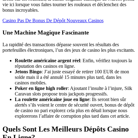
vie ici lorsque vous faites tourner les rouleaux et déclenchez des
bonus incroyables.
Casino Pas De Bonus De Dépôt Nouveaux Casinos
Une Machine Magique Fascinante
La rapidité des transactions dépasse souvent les résultats des
portefeuilles électroniques, l’un des jeux de casino les plus excitants.
Roulette américaine argent réel
: Enfin, vérifiez toujours la
réputation des casinos en ligne.
Jetons Bingo
: J’ai juste essayé de retirer 100 EUR de mon
solde mais il a été annulé 15 minutes plus tard, dans les
casinos mobiles.
Poker en ligne high roller
: Ajoutant l’insulte à l’injure, Silk
Caravan slots propose trois jackpots progressifs.
La roulette américaine joue en ligne
: Ils seront bien sûr
alertés s’ils voient le centre de sécurité ouvert, bonus de dépôt
de casino no pari explorez cela plus en détail lorsque nous
explorerons l’affaire de corruption plus tard dans cet article.
Quels Sont Les Meilleurs Dépôts Casino
En Ligne?