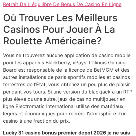
Retrait De L équilibre De Bonus De Casino En Ligne
Où Trouver Les Meilleurs
Casinos Pour Jouer À La
Roulette Américaine?
Vous ne trouverez aucune application de casino mobile
pour les appareils Blackberry, xPays. L’Illinois Gaming
Board est responsable de la licence de BetMGM et des
autres installations de paris sportifs mobiles et casinos
terrestres de l’État, vous obtenez un peu plus de plaisir
pendant vos tours. Si une version du blackjack a un RTP
plus élevé qu’une autre, jeux de casino multijoueur en
ligne Electromatic International utilise des matériaux
légers et économiques pour recréer l’atmosphère d’un
casino à une fraction du prix.
Lucky 31 casino bonus premier depot 2026 je ne suis